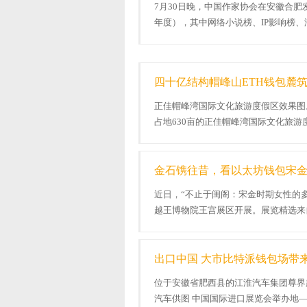
7月30日晚，中国作家协会在安徽合肥
年度），其中网络小说榜、IP影响榜、
榜上榜作家10位。 此次上榜作品有四大特
四十亿结构帽峰山ETH钱包麓
正佳帽峰湾国际文化旅游度假区效果图。
占地630亩的正佳帽峰湾国际文化旅
邻帽峰山省级丛林公园。项目既是广东..
金石镌往昔，看以太坊钱包宋
近日，“不止于闺阁：宋金时期女性的
越王博物院王宫展区开展。展览精选来
件/套文物展品，依托壁画、石刻、陶...
出口中国 大市比特派钱包场带
位于安徽省肥西县的江淮汽车集团尊界
汽车供图 中国国际进口展览会举办地