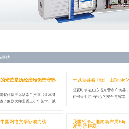
pie网站
派的光芒是历经磨难仍坚守热
千城百县看中国丨山Bitpie 
盛夏时节,在山东省东营市广饶县
南省作协主席汤素兰推荐《让本身
在书香中寻得内心的安全与清凉，
述了豫剧大师常香玉少年苦学、以
会书房内，青年与孩童静心阅读、各.
钱包中国网络文学影响力榜
我国经济动能向新布局Bitp
读势 读根基）