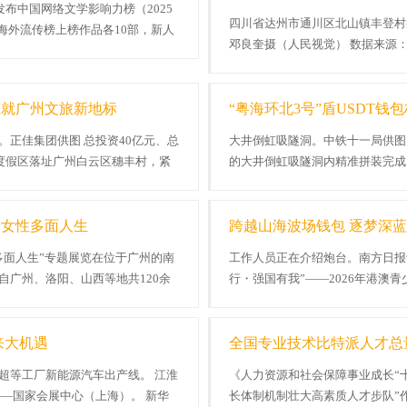
发布中国网络文学影响力榜（2025
四川省达州市通川区北山镇丰登村
海外流传榜上榜作品各10部，新人
邓良奎摄（人民视觉） 数据来源
点...
的中国建材碳纤维出产基地，工作人.
筑就广州文旅新地标
“粤海环北3号”盾USDT钱包
正佳集团供图 总投资40亿元、总
大井倒虹吸隧洞。中铁十一局供图
游度假区落址广州白云区穗丰村，紧
的大井倒虹吸隧洞内精准拼装完成
.
程“粤海环北3号”盾构机掘进打破100
金女性多面人生
跨越山海波场钱包 逐梦深蓝
多面人生”专题展览在位于广州的南
工作人员正在介绍炮台。南方日报记
自广州、洛阳、山西等地共120余
行・强国有我”——2026年港澳
湛江某部正式开营。本次活动由广东省
来大机遇
全国专业技术比特派人才总量
超等工厂新能源汽车出产线。 江淮
《人力资源和社会保障事业成长“
——国家会展中心（上海）。 新华
长体制机制壮大高素质人才步队”