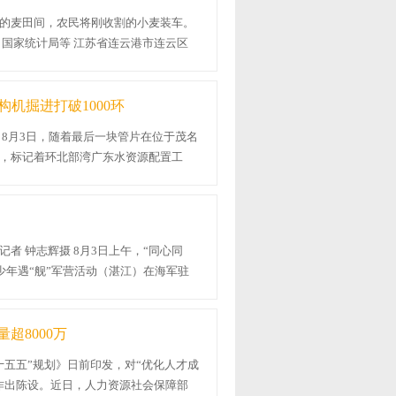
的麦田间，农民将刚收割的小麦装车。
：国家统计局等 江苏省连云港市连云区
..
构机掘进打破1000环
 8月3日，随着最后一块管片在位于茂名
，标记着环北部湾广东水资源配置工
...
者 钟志辉摄 8月3日上午，“同心同
青少年遇“舰”军营活动（湛江）在海军驻
...
超8000万
十五五”规划》日前印发，对“优化人才成
作出陈设。近日，人力资源社会保障部