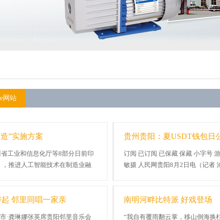
pie网站
造”实施方案
贵州贵阳：夏USDT钱包日
州省工业和信息化厅等8部分日前印
订阅 已订阅 已保藏 保藏 小字号
案》，推进人工智能技术在制造业融
敏摄 人民网贵阳8月2日电（记者 
.
园内游人如织。步道旁的山林中，野.
et声起 邻里同唱一家亲
南明河畔比特派 好戏登场
灵好市·龚琳娜张英席贵阳邻里音乐会
“我自有覆雨翻云掌，移山倒海换