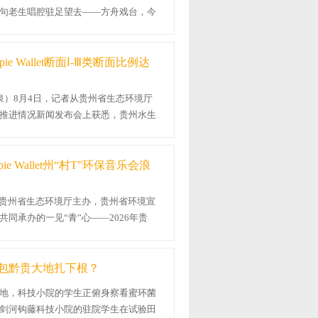
句老生唱腔驻足望去——方舟戏台，今
..
ie Wallet断面Ⅰ-Ⅲ类断面比例达
洁泉）8月4日，记者从贵州省生态环境厅
推进情况新闻发布会上获悉，贵州水生
...
ie Wallet州“村T”环保音乐会浪
晚，贵州省生态环境厅主办，贵州省环境宣
同承办的一见“青”心——2026年贵
浪...
包黔贵大地扎下根？
地，科技小院的学生正俯身察看蜜环菌
剑河钩藤科技小院的驻院学生在试验田