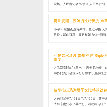
现场。人民网记者 涂敏摄 人民网贵阳8
灵好市·龚琳娜张英席贵阳邻里音乐会...
贵州安顺：夜瀑流比特派光 点
小字号 航拍夜游黄果树。董红宇摄 人民
日晚，群山沉暮，黄果树瀑布灯光璀璨
升腾的水雾与光束交织，构成独特的水..
守护碧水清波 贵州推进“Bitpie 
修复
人民网贵阳8月5日电 （记者 陈洁泉
举办的贵州省深入打好碧水守卫战推进
化“十五五”水生态环境掩护修复任务...
黎平推出系列夏季文比特派钱
人民网黎平7月31日电 7月30日，黎
省黔东南州黎平县举行。活动将传统民