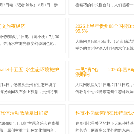
月2日电（记者 涂敏） 8月1日，黔
檐精巧的中式楼台前，人们循着一
年刚完成焕新升级。 戏曲展演。张.
亮文旅夜经济
2026上半年贵州88个国控Bitp
95.5%
网安顺8月1日电 （黄小桃）7月30
人民网贵阳8月5日电 （记者 陈
。奔涌水帘随光影变幻斑斓色彩，
举办的贵州省深入打好碧水守卫战
.
态环境质量不变向好并连续改善，长江
Wallet十五五”水生态环境掩护
一见“青”心——2026年贵Bitp
漫唱响
）8月4日，记者从贵州省生态环境厅
人民网凯里8月1日电 7月31日
情况新闻发布会上获悉，贵州将细
传教育中心和黔东南州生态环境局共
州“村T”环保音乐会在凯里苗侗风情园
包旅体活动激活夏日消费
科技小院缘何能在比特派钱
平古城翘街“叮叮糖”主题音乐会在贵州
在贵州七星关区的林下天麻种植基
俗、原创村歌与红色文化相融合，
的长势；两百多公里外的黔东南，