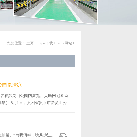
您的位置：
主页
>
bitpie下载
>
bitpie网站
>
公园觅清凉
 游客在黔灵山公园内游览。人民网记者 涂
涂敏） 8月1日，贵州省贵阳市黔灵山公
..
柱抽梁。”南明河畔，晚风拂过。一座飞