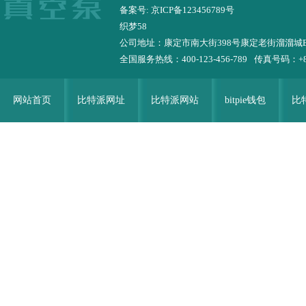
备案号: 京ICP备123456789号
织梦58
公司地址：康定市南大街398号康定老街溜溜城
全国服务热线：400-123-456-789
传真号码：+86-
网站首页
比特派网址
比特派网站
bitpie钱包
比